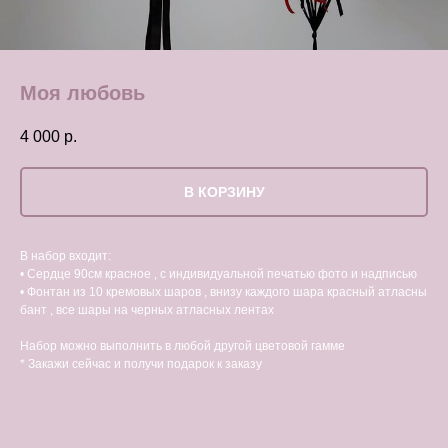
Моя любовь
4 000
р.
В КОРЗИНУ
В набор входит:
• Сердце 90см красное , с индивидуальной печатью фото и надписью
• Фонтан из 10 кремовых шаров , внизу каждого шара красный атласны
бант , все шары на черных атласных лентах
Набор можно выполнить в любой другой цветовой гамме
* Закажи сейчас и получи подарок к заказу