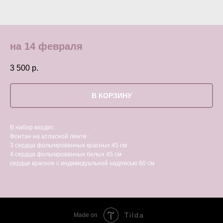
на 14 февраля
3 500
р.
В КОРЗИНУ
В набор входит:
Фонтан на атласной ленте :
3 сердца фольгированных красных 45 см
4 сердца фольгированных белых 45 см
сердце красное с индивидуальной надписью 60 см
Tilda
Made on