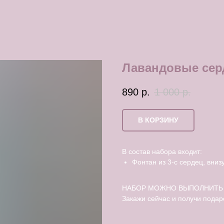
Лавандовые сер
890
р.
1 000
р.
В КОРЗИНУ
В состав набора входит:
Фонтан из 3-с сердец, вниз
НАБОР МОЖНО ВЫПОЛНИТЬ 
Закажи сейчас и получи подар