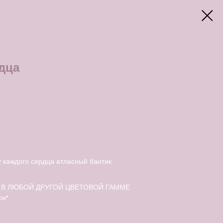
дца
у каждого сердца атласный бантик
В ЛЮБОЙ ДРУГОЙ ЦВЕТОВОЙ ГАММЕ
ок*