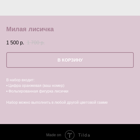
Милая лисичка
1 500
р.
1 700
р.
В КОРЗИНУ
В набор входит:
• Цифра оранжевая (ваш номер)
• Фольгированная фигурка лисички
Набор можно выполнить в любой другой цветовой гамме
Tilda
Made on