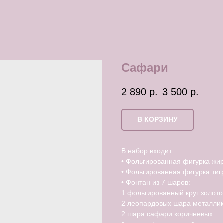
Сафари
2 890
р.
3 500
р.
В КОРЗИНУ
В набор входит:
• Фольгированная фигурка жи
• Фольгированная фигурка тиг
• Фонтан из 7 шаров:
1 фольгированный круг золото
2 леопардовых шара металлик
2 шара сафари коричневых