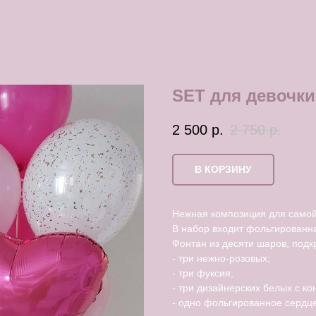
SET для девочки
2 500
р.
2 750
р.
В КОРЗИНУ
Нежная композиция для самой
В набор входит фольгированна
Фонтан из десяти шаров, под
- три нежно-розовых;
- три фуксия;
- три дизайнерских белых с ко
- одно фольгированное сердц