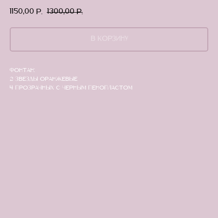
1150,00
1300,00
р.
р.
В КОРЗИНУ
Фонтан:
2 звезды оранжевые
4 прозрачных с черным пенопластом