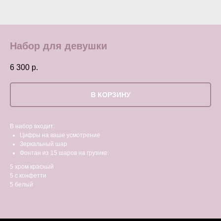
Набор для девушки
6 300
р.
В КОРЗИНУ
В набор входит:
Цифры на ваше усмотрение
Зеркальный шар
Фонтан из 15 шаров на грузике:
5 хром красный
5 с конфетти
5 белый