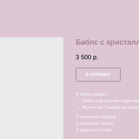
Баблс с кристал
3 500
р.
В КОРЗИНУ
В набор входит:
баблс шар (внутри шары кр
Фонтан из 7 шаров на грузи
2 металлик голубой
2 металлик белый
3 кристалл синий