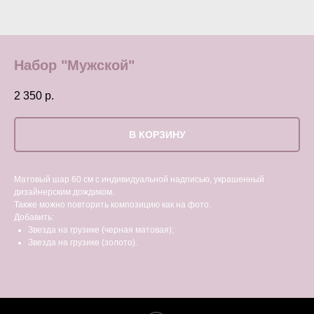
Набор "Мужской"
2 350
р.
В КОРЗИНУ
Матовый шар 60 см с индивидуальной надписью, украшенный
дизайнерским дождиком.
Также можно повторить композицию как на фото.
Добавить:
Звезда на грузике (черная матовая);
Звезда на грузике (золото).