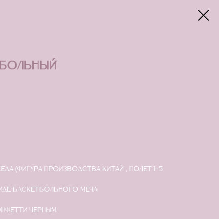
тбольный
еда (фигура производства Китай , полет 1-5
виде баскетбольного меча
онфетти черным