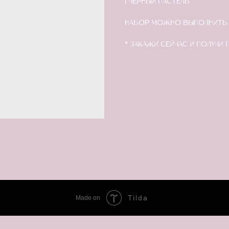
1 черный пастель
Набор можно выполнить 
* Закажи сейчас и получи 
Tilda
Made on