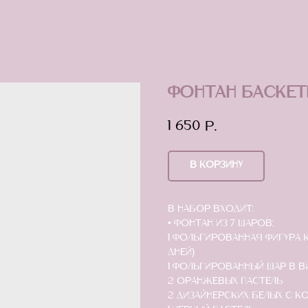
Фонтан баске
1 650
р.
В КОРЗИНУ
В набор входит:
• Фонтан из 7 шаров:
1 фольгированная фигура к
дней)
1 фольгированный шар в 
2 оранжевых пастель
2 дизайнерских белых с к