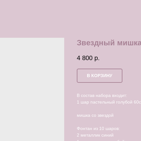
Звездный мишк
4 800
р.
В КОРЗИНУ
В состав набора входит:
1 шар пастельный голубой 60
мишка со звездой
Фонтан из 10 шаров:
2 металлик синий