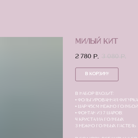
Милый кит
2 780
3 080
р.
р.
В КОРЗИНУ
В набор входит:
• Фольгированная фигурка
• Шар 45см нежно голубой
• Фонтан из 7 шаров:
4 кристалла голубых
3 нежно голубых пастель