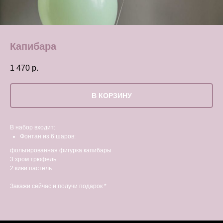
Капибара
1 470
р.
В КОРЗИНУ
В набор входит:
Фонтан из 6 шаров:
фольгированная фигурка капибары
3 хром трюфель
2 киви пастель
Закажи сейчас и получи подарок *