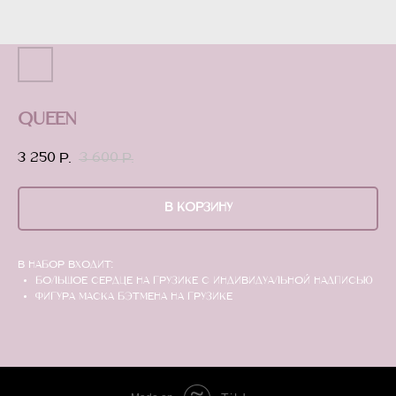
Queen
3 250
3 600
р.
р.
В КОРЗИНУ
В набор входит:
Большое сердце на грузике с индивидуальной надписью
Фигура маска бэтмена на грузике