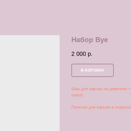
Набор Bye
2 000
р.
В КОРЗИНУ
Шар для взрыва на девичник +
шара)
Палочка для взрыва в подарок