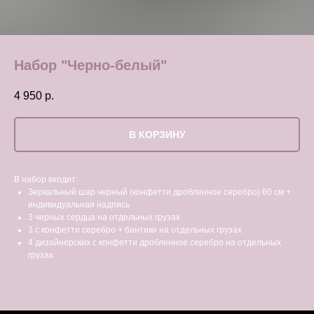
Набор "Черно-белый"
4 950
р.
В КОРЗИНУ
В набор входит:
Зеркальный шар черный (конфетти дробленное серебро) 60 см +
индивидуальная надпись
3 черных сердца на отдельных грузах
3 с конфетти серебро + бантики на отдельных грузах
4 дизайнерских с конфетти дробленное серебро на отдельных
грузах