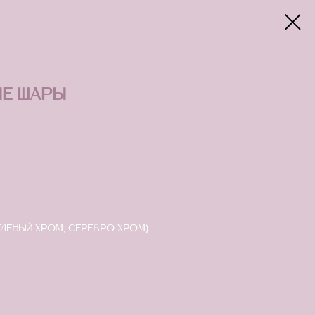
е шары
леный хром, серебро хром)