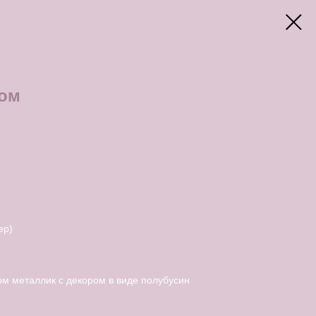
том
ер)
ом металлик с декором в виде полубусин