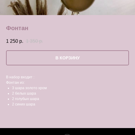
Фонтан
1 250
р.
1 350
р.
В КОРЗИНУ
В набор входит :
Фонтан из:
3 шара золото хром
2 белых шара
2 голубых шара
2 синих шара