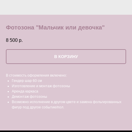
Фотозона "Мальчик или девочка"
8 500
р.
В КОРЗИНУ
В стоимость оформления включено:
Гендер шар 60 см
Изготовление и монтаж фотозоны
Аренда каркаса
Демонтаж фотозоны
Возможно исполнение в другом цвете и замена фольгированных
фигур под другое событие/пол.