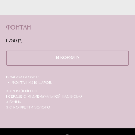
Фонтан
1 750
р.
В КОРЗИНУ
В набор входит:
Фонтан из 10 шаров:
3 хром золото
1 сердце с индивидуальной надписью
3 белых
3 с конфетти золото