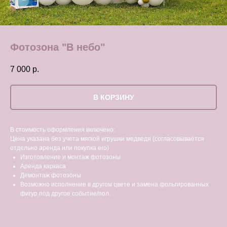
Фотозона "В небо"
7 000
р.
В КОРЗИНУ
В стоимость оформления включено:
Цена указана без учета мягкой игрушки медведя (согласовывается
отдельно аренда или покупка его)
Изготовление и монтаж фотозоны
Аренда каркаса
Демонтаж фотозоны
Возможно исполнение в другом цвете и замена фольгированных
фигур под другое событие/пол.