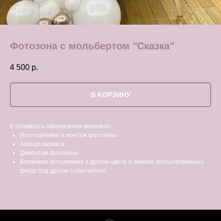
Фотозона с мольбертом "Сказка"
4 500
р.
В КОРЗИНУ
В стоимость оформления включено:
Изготовление и монтаж фотозоны
Аренда каркаса
Демонтаж фотозоны
Возможно исполнение в другом цвете и замена фольгированных
фигур под другое событие/пол.