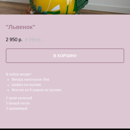
"Львенок"
2 950
р.
3 250
р.
В КОРЗИНУ
В набор входит:
Фигура напольная Лев
Цифра на грузике
Фонтан из 8 шаров на грузике:
2 хром зеленый
3 белый песок
3 оранжевый