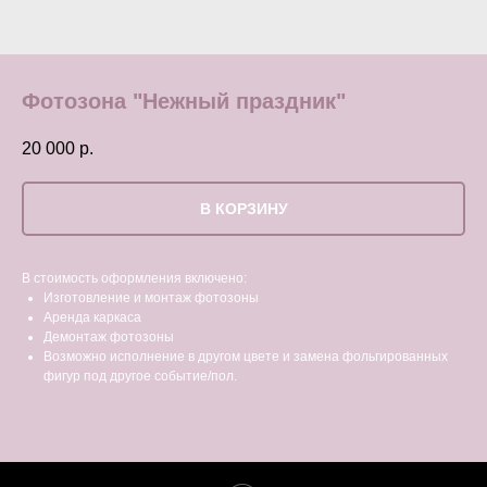
Фотозона "Нежный праздник"
20 000
р.
В КОРЗИНУ
В стоимость оформления включено:
Изготовление и монтаж фотозоны
Аренда каркаса
Демонтаж фотозоны
Возможно исполнение в другом цвете и замена фольгированных
фигур под другое событие/пол.