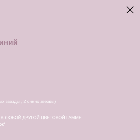
синий
ых звезды , 2 синих звезды)
В ЛЮБОЙ ДРУГОЙ ЦВЕТОВОЙ ГАММЕ
ок*