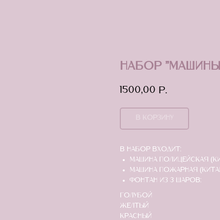
Набор "Машины
1500,00
р.
В КОРЗИНУ
В набор входит:
Машина полицейская (Кит
Машина пожарная (Китай)
Фонтан из 3 шаров:
голубой
желтый
красный