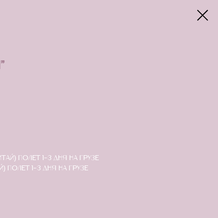
"
ай) полет 1-3 дня на грузе
 полет 1-3 дня на грузе