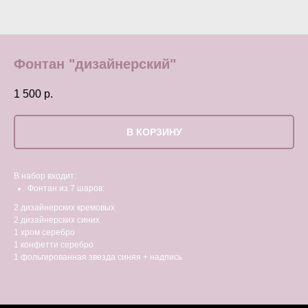
Фонтан "дизайнерский"
1 500
р.
В КОРЗИНУ
В набор входит:
Фонтан из 7 шаров:
2 дизайнерских кремовых
2 дизайнерских синих
1 хром серебро
1 конфетти серебро
1 фольгированная звезда синяя + надпись