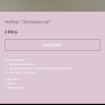
Набор "Экскаватор"
2 600
р.
В КОРЗИНУ
В набор входит:
Фигура экскаватор
Цифра мятная на грузе (на ваше усмотрение)
Фонтан из 3 шаров:
1 эвкалипт
1 манго
1 белый песок