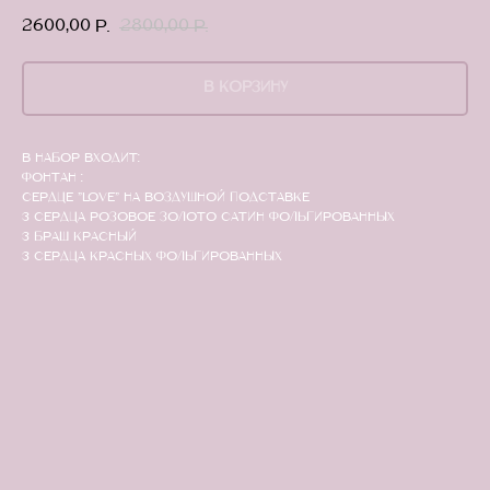
2600,00
2800,00
р.
р.
В КОРЗИНУ
В набор входит:
Фонтан :
Сердце "Love" на воздушной подставке
3 сердца розовое золото сатин фольгированных
3 браш красный
3 сердца красных фольгированных