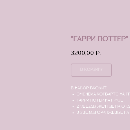
"Гарри Поттер"
3200,00
р.
В КОРЗИНУ
В набор входит:
Эмблема хогвартс на гр
Гарри Потер на грузе
2 звезды желтые на отд
3 звезды оранжевые на