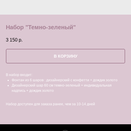
Набор "Темно-зеленый"
3 150
р.
В КОРЗИНУ
В набор входит:
Фонтан из 6 шаров : дизайнерский с конфетти + дождик золото
Дизайнерский шар 60 см темно-зеленый + индивидуальная
надпись + дождик золото
Набор доступен для заказа ранее, чем за 10-14 дней