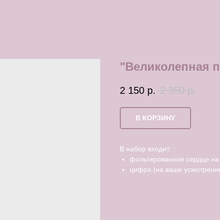
"Великолепная п
2 150
р.
2 350
р.
В КОРЗИНУ
В набор входит:
фольгированное сердце на
цифра (на ваше усмотрение