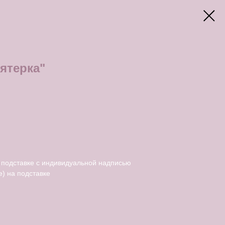
ятерка"
 подставке с индивидуальной надписью
) на подставке