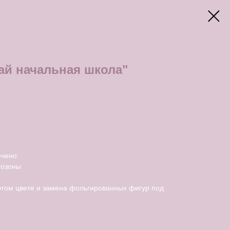
ай начальная школа"
чено:
тозоны
угом цвете и замена фольгированных фигур под