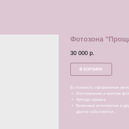
Фотозона "Прощ
30 000
р.
В КОРЗИНУ
В стоимость оформления вклю
Изготовление и монтаж фо
Аренда каркаса
Возможно исполнение в др
другое событие/пол.