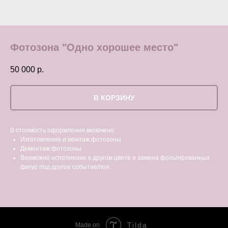
Фотозона "Одно хорошее место"
50 000
р.
В КОРЗИНУ
В стоимость оформления включено:
Изготовление и монтаж фотозоны
Демонтаж фотозоны
Возможно исполнение в другом цвете и замена фольгированных
фигур под другое событие/пол.
Tilda
Made on