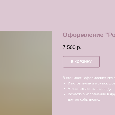
Оформление "Р
7 500
р.
В КОРЗИНУ
В стоимость оформления вклю
Изготовление и монтаж фо
Атласные ленты в аренду
Возможно исполнение в др
другое событие/пол.