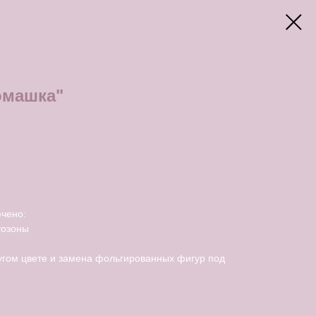
омашка"
чено:
тозоны
угом цвете и замена фольгированных фигур под