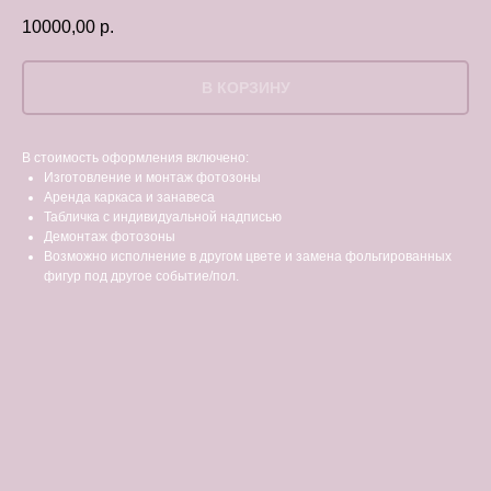
10000,00
р.
В КОРЗИНУ
В стоимость оформления включено:
Изготовление и монтаж фотозоны
Аренда каркаса и занавеса
Табличка с индивидуальной надписью
Демонтаж фотозоны
Возможно исполнение в другом цвете и замена фольгированных
фигур под другое событие/пол.