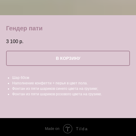
Гендер пати
3 100
р.
В КОРЗИНУ
Шар 60см
Наполнение конфетти + перья в цвет пола.
Фонтан из пяти шариков синего цвета на грузике;
Фонтан из пяти шариков розового цвета на грузике.
Tilda
Made on