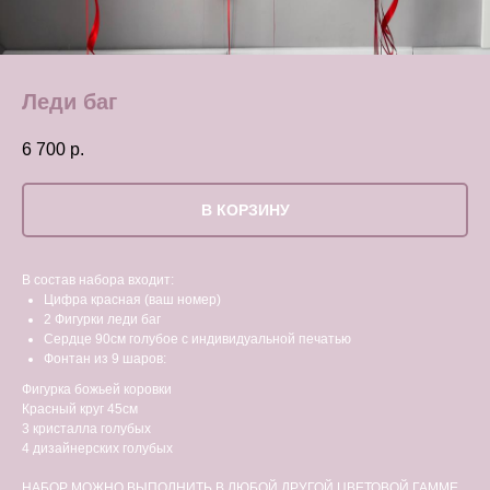
Леди баг
6 700
р.
В КОРЗИНУ
В состав набора входит:
Цифра красная (ваш номер)
2 Фигурки леди баг
Сердце 90см голубое с индивидуальной печатью
Фонтан из 9 шаров:
Фигурка божьей коровки
Красный круг 45см
3 кристалла голубых
4 дизайнерских голубых
НАБОР МОЖНО ВЫПОЛНИТЬ В ЛЮБОЙ ДРУГОЙ ЦВЕТОВОЙ ГАММЕ