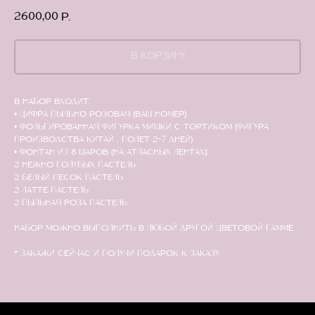
2600,00
р.
В КОРЗИНУ
В набор входит:
• Цифра пыльно розовая (ваш номер)
• Фольгированная фигурка мишки с тортиком (фигура
производства Китай , полет 2-7 дней)
• Фонтан из 8 шаров (на атласных лентах):
2 нежно голубых пастель
2 белый песок пастель
2 латте пастель
2 пыльная роза пастель
Набор можно выполнить в любой другой цветовой гамме
* Закажи сейчас и получи подарок к заказу