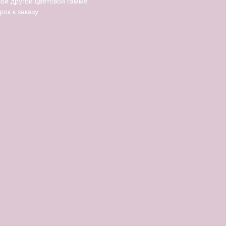
ой другой цветовой гамме
рок к заказу