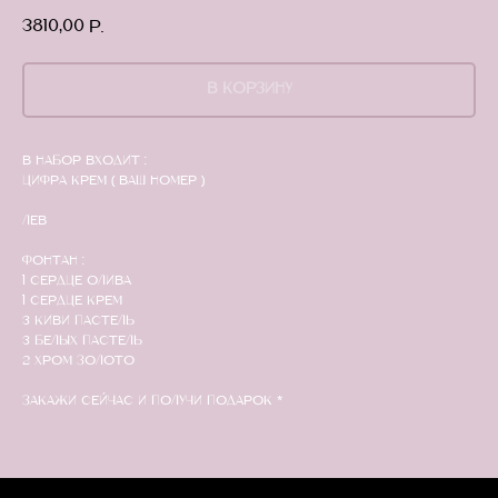
3810,00
р.
В КОРЗИНУ
В набор входит :
Цифра крем ( ваш номер )
лев
Фонтан :
1 сердце олива
1 сердце крем
3 киви пастель
3 белых пастель
2 хром золото
Закажи сейчас и получи подарок *