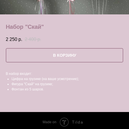
Набор "Скай"
2 250
р.
2 400
р.
В КОРЗИНУ
В набор входит:
Цифра на грузике (на ваше усмотрение);
Фигура "Скай" на грузике;
Фонтан из 5 шаров.
Tilda
Made on