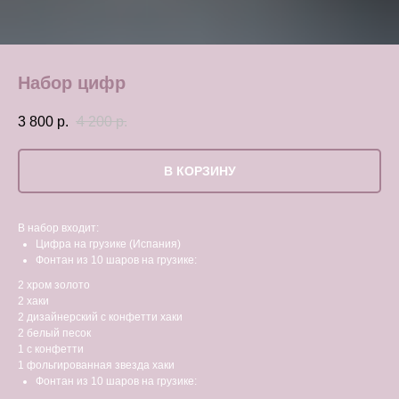
Набор цифр
3 800
р.
4 200
р.
В КОРЗИНУ
В набор входит:
Цифра на грузике (Испания)
Фонтан из 10 шаров на грузике:
2 хром золото
2 хаки
2 дизайнерский с конфетти хаки
2 белый песок
1 с конфетти
1 фольгированная звезда хаки
Фонтан из 10 шаров на грузике: