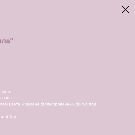
ила"
чено:
тозоны
угом цвете и замена фольгированных фигур под
та 4-5 м