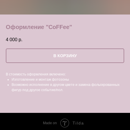
Оформление "CoFFee"
4 000
р.
В КОРЗИНУ
В стоимость оформления включено:
Изготовление и монтаж фотозоны
Возможно исполнение в другом цвете и замена фольгированных
фигур под другое событие/пол.
Tilda
Made on