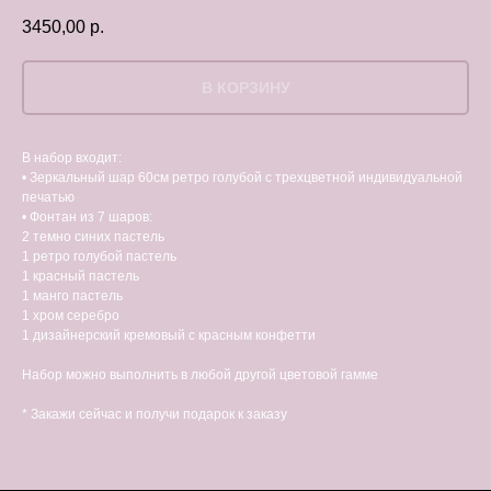
3450,00
р.
В КОРЗИНУ
В набор входит:
• Зеркальный шар 60см ретро голубой с трехцветной индивидуальной
печатью
• Фонтан из 7 шаров:
2 темно синих пастель
1 ретро голубой пастель
1 красный пастель
1 манго пастель
1 хром серебро
1 дизайнерский кремовый с красным конфетти
Набор можно выполнить в любой другой цветовой гамме
* Закажи сейчас и получи подарок к заказу