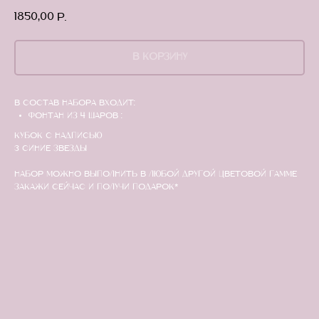
1850,00
р.
В КОРЗИНУ
В состав набора входит:
фонтан из 4 шаров :
кубок с надписью
3 синие звезды
НАБОР МОЖНО ВЫПОЛНИТЬ В ЛЮБОЙ ДРУГОЙ ЦВЕТОВОЙ ГАММЕ
Закажи сейчас и получи подарок*