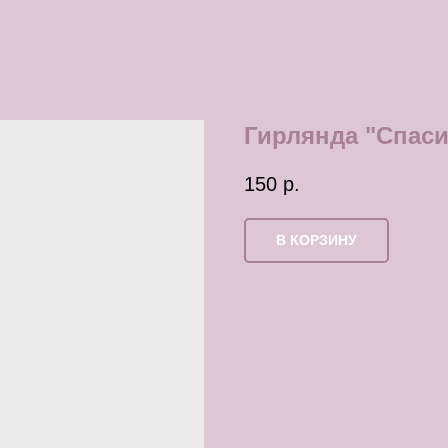
Гирлянда "Спаси
150
р.
В КОРЗИНУ